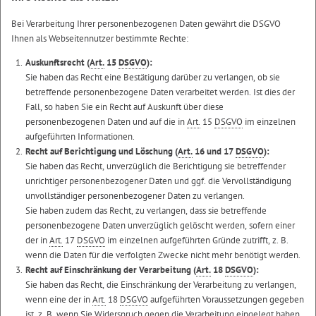
Bei Verarbeitung Ihrer personenbezogenen Daten gewährt die DSGVO
Ihnen als Webseitennutzer bestimmte Rechte:
Auskunftsrecht (
Art.
15
DSGVO
):
Sie haben das Recht eine Bestätigung darüber zu verlangen, ob sie
betreffende personenbezogene Daten verarbeitet werden. Ist dies der
Fall, so haben Sie ein Recht auf Auskunft über diese
personenbezogenen Daten und auf die in
Art.
15
DSGVO
im einzelnen
aufgeführten Informationen.
Recht auf Berichtigung und Löschung (
Art.
16 und 17
DSGVO
):
Sie haben das Recht, unverzüglich die Berichtigung sie betreffender
unrichtiger personenbezogener Daten und ggf. die Vervollständigung
unvollständiger personenbezogener Daten zu verlangen.
Sie haben zudem das Recht, zu verlangen, dass sie betreffende
personenbezogene Daten unverzüglich gelöscht werden, sofern einer
der in
Art.
17
DSGVO
im einzelnen aufgeführten Gründe zutrifft, z. B.
wenn die Daten für die verfolgten Zwecke nicht mehr benötigt werden.
Recht auf Einschränkung der Verarbeitung (
Art.
18
DSGVO
):
Sie haben das Recht, die Einschränkung der Verarbeitung zu verlangen,
wenn eine der in
Art.
18
DSGVO
aufgeführten Voraussetzungen gegeben
ist, z. B. wenn Sie Widerspruch gegen die Verarbeitung eingelegt haben,