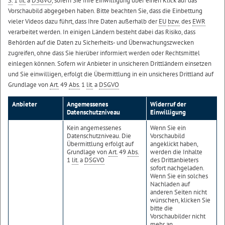
S.
1
lit.
a
DSGVO
, sofern Sie Ihre Einwilligung über einen Klick auf das
Vorschaubild abgegeben haben. Bitte beachten Sie, dass die Einbettung
vieler Videos dazu führt, dass Ihre Daten außerhalb der
EU
bzw.
des
EWR
verarbeitet werden. In einigen Ländern besteht dabei das Risiko, dass
Behörden auf die Daten zu Sicherheits- und Überwachungszwecken
zugreifen, ohne dass Sie hierüber informiert werden oder Rechtsmittel
einlegen können. Sofern wir Anbieter in unsicheren Drittländern einsetzen
und Sie einwilligen, erfolgt die Übermittlung in ein unsicheres Drittland auf
Grundlage von
Art.
49
Abs.
1
lit.
a
DSGVO
Anbieter
Angemessenes
Widerruf der
Datenschutzniveau
Einwilligung
Kein angemessenes
Wenn Sie ein
Datenschutzniveau. Die
Vorschaubild
Übermittlung erfolgt auf
angeklickt haben,
Grundlage von
Art.
49
Abs.
werden die Inhalte
1
lit.
a
DSGVO
des Drittanbieters
sofort nachgeladen.
Wenn Sie ein solches
Nachladen auf
anderen Seiten nicht
wünschen, klicken Sie
bitte die
Vorschaubilder nicht
mehr an.