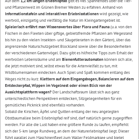
Auf dem
1,2 km langen Erlebnispfad
gibt es viel Spannendes über die Tier-
und Pflanzenwelt im Grünen Bremer Westen zu erfahren. Anhand von
Informationstafeln und interaktiven Erlebnisstationen
wird gezeigt, wie
wertvoll, einzigartig und vielfältig die Natur im Kleingartengebiet ist.
Spielerisch erfährt man Wissenswertes über Flora und Fauna
(u.a. von den
Fischen in den Fleeten über giftige, gebietsfremde Pflanzen am Wegesrand
bis hin zu den vielen Insekten- und Säugetierarten in den Gärten), über das
angrenzende Naturschutzgebiet Blockland sowie über die Besonderheiten
der verschiedenen Gartenvögel. Dazu gibt es hilfreiche Tipps zum Erhalt der
wertvollen Lebensräume und am
Bienenfutterautomaten
können sich alle,
die jetzt motiviert sind, selbst etwas für die Artenvielfalt zu tun, mit
Wildblumensamen eindecken. Auch Spiel und Spaß kommen entlang des
Weges nicht zu kurz.
Klettern auf dem Eingangsbogen, Balancieren auf dem
Entdeckerpfad, Wippen im Vogelnest oder einen Blick von der
Aussichtsplattform wagen?
Der Landschaftsraum lässt sich aus ganz
unterschiedlichen Perspektiven entdecken, Sitzgelegenheiten für ein
gemütliches Picknick sind ebenfalls vorhanden.
Sobald die Kirschen, Äpfel und Quitten entlang der neu angelegten
Obstbaumallee beim Erlebnispfad reif sind, darf natürlich gerne zugegriffen
werden. Für alle die Lust haben eine größere Runde zu laufen, empfiehlt
sich der 5-km lange Rundweg, an dem der Naturerlebnispfad liegt. Dieser
führt parallel zum Maschinenfleet zum Waller Feldmarksee und bietet