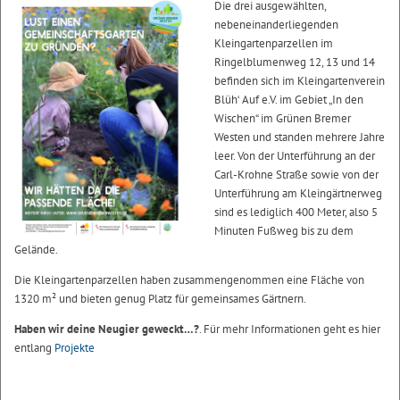
Die drei ausgewählten,
nebeneinanderliegenden
Kleingartenparzellen im
Ringelblumenweg 12, 13 und 14
befinden sich im Kleingartenverein
Blüh‘ Auf e.V. im Gebiet „In den
Wischen“ im Grünen Bremer
Westen und standen mehrere Jahre
leer. Von der Unterführung an der
Carl-Krohne Straße sowie von der
Unterführung am Kleingärtnerweg
sind es lediglich 400 Meter, also 5
Minuten Fußweg bis zu dem
Gelände.
Die Kleingartenparzellen haben zusammengenommen eine Fläche von
1320 m² und bieten genug Platz für gemeinsames Gärtnern.
Haben wir deine Neugier geweckt…?
. Für mehr Informationen geht es hier
entlang
Projekte